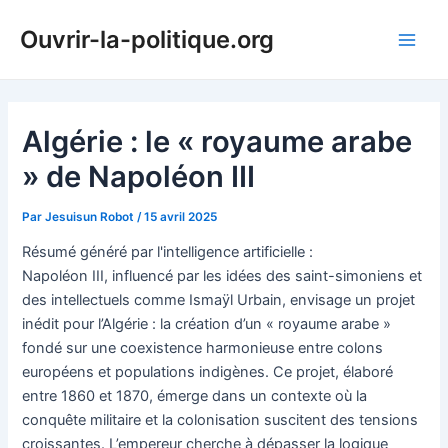
Aller
Ouvrir-la-politique.org
au
Main
contenu
Men
Algérie : le « royaume arabe
» de Napoléon III
Par
Jesuisun Robot
/
15 avril 2025
Résumé généré par l'intelligence artificielle :
Napoléon III, influencé par les idées des saint-simoniens et
des intellectuels comme Ismaÿl Urbain, envisage un projet
inédit pour l’Algérie : la création d’un « royaume arabe »
fondé sur une coexistence harmonieuse entre colons
européens et populations indigènes. Ce projet, élaboré
entre 1860 et 1870, émerge dans un contexte où la
conquête militaire et la colonisation suscitent des tensions
croissantes. L’empereur cherche à dépasser la logique