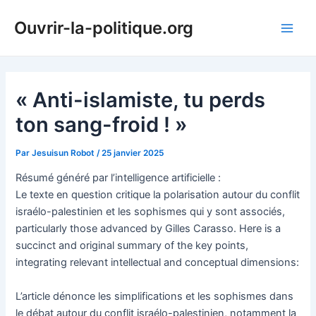
Aller
Ouvrir-la-politique.org
au
Main
contenu
Men
« Anti-islamiste, tu perds
ton sang-froid ! »
Par
Jesuisun Robot
/
25 janvier 2025
Résumé généré par l’intelligence artificielle :
Le texte en question critique la polarisation autour du conflit
israélo-palestinien et les sophismes qui y sont associés,
particularly those advanced by Gilles Carasso. Here is a
succinct and original summary of the key points,
integrating relevant intellectual and conceptual dimensions:
L’article dénonce les simplifications et les sophismes dans
le débat autour du conflit israélo-palestinien, notamment la