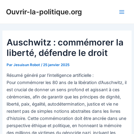
Aller
Ouvrir-la-politique.org
au
Main
contenu
Men
Auschwitz : commémorer la
liberté, défendre le droit
Par
Jesuisun Robot
/
25 janvier 2025
Résumé généré par l’intelligence artificielle :
Pour commémorer les 80 ans de la libération d’Auschwitz, il
est crucial de donner un sens profond et agissant à ces
cérémonies, afin de garantir que les principes de dignité,
liberté, paix, égalité, autodétermination, justice et vie ne
restent pas de simples notions abstraites dans les livres
d’histoire. Cette commémoration doit être ancrée dans une
perspective éthique et politique, en honneant la mémoire
des millions de victimes du génocide nazi, incluant les