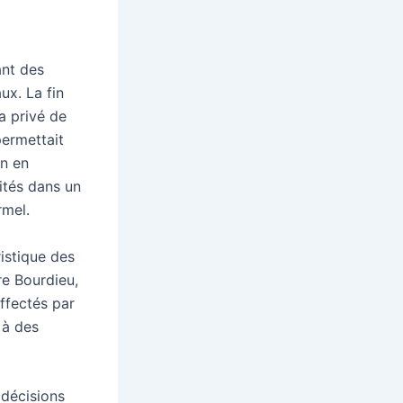
ant des
ux. La fin
a privé de
permettait
on en
ités dans un
rmel.
istique des
re Bourdieu,
affectés par
 à des
 décisions