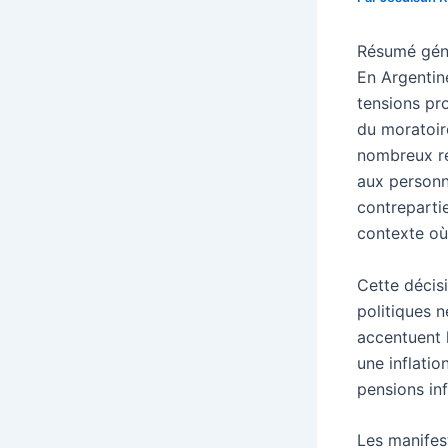
Résumé génér
En Argentine
tensions pro
du moratoire
nombreux re
aux personn
contreparti
contexte où 
Cette décis
politiques n
accentuent l
une inflati
pensions inf
Les manifest