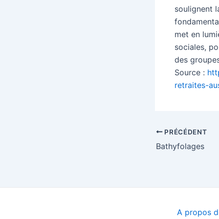
soulignent l
fondamentau
met en lumiè
sociales, po
des groupes
Source :
htt
retraites-au
Navigation
PRÉCÉDENT
des
Bathyfolages
articles
A propos de