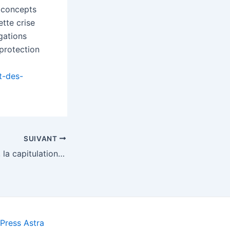
, concepts
tte crise
gations
 protection
t-des-
SUIVANT
Premier mai 1933, la capitulation des syndicats devant le régime fasciste
ress Astra