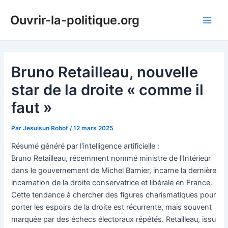
Aller
Ouvrir-la-politique.org
au
Main
contenu
Men
Bruno Retailleau, nouvelle
star de la droite « comme il
faut »
Par
Jesuisun Robot
/
12 mars 2025
Résumé généré par l'intelligence artificielle :
Bruno Retailleau, récemment nommé ministre de l'Intérieur
dans le gouvernement de Michel Barnier, incarne la dernière
incarnation de la droite conservatrice et libérale en France.
Cette tendance à chercher des figures charismatiques pour
porter les espoirs de la droite est récurrente, mais souvent
marquée par des échecs électoraux répétés. Retailleau, issu