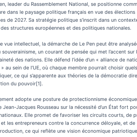
en, leader du Rassemblement National, se positionne com
ure dans le paysage politique français en vue des élections
les de 2027. Sa stratégie politique s’inscrit dans un contex
 des structures européennes et des politiques nationales.
e vue intellectuel, la démarche de Le Pen peut être analysé
u souverainisme, un courant de pensée qui met l’accent sur 
aineté des nations. Elle défend l’idée d’un « alliance de nati
 » au sein de l’UE, où chaque membre pourrait choisir quel
iquer, ce qui s’apparente aux théories de la démocratie dire
tion du pouvoir[1].
ement adopte une posture de protectionnisme économique, 
e Jean-Jacques Rousseau sur la nécessité d’un État fort po
 nationaux. Elle promet de favoriser les circuits courts, de p
 et les entrepreneurs contre la concurrence déloyale, et de 
roduction, ce qui reflète une vision économique patriotique