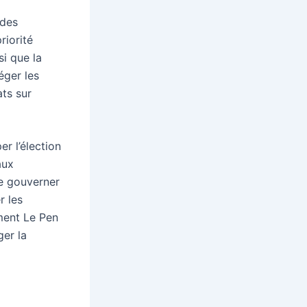
 des
riorité
si que la
éger les
ts sur
er l’élection
aux
de gouverner
r les
ment Le Pen
ger la