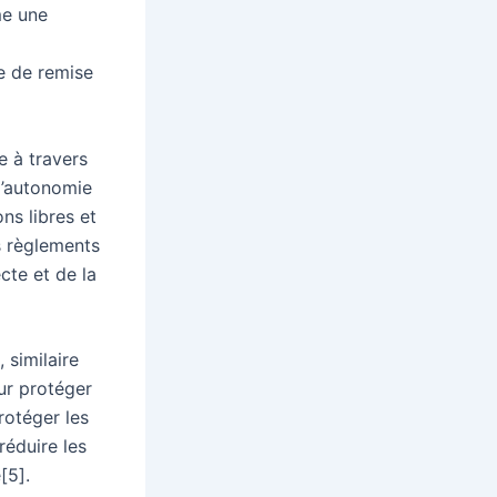
me une
te de remise
e à travers
l’autonomie
ons libres et
s règlements
cte et de la
similaire
ur protéger
rotéger les
réduire les
[5].