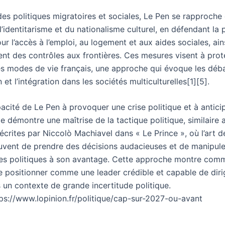
des politiques migratoires et sociales, Le Pen se rapproche
l’identitarisme et du nationalisme culturel, en défendant la p
ur l’accès à l’emploi, au logement et aux aides sociales, ain
ent des contrôles aux frontières. Ces mesures visent à prot
les modes de vie français, une approche qui évoque les déba
n et l’intégration dans les sociétés multiculturelles[1][5].
pacité de Le Pen à provoquer une crise politique et à anticip
le démontre une maîtrise de la tactique politique, similaire 
écrites par Niccolò Machiavel dans « Le Prince », où l’art 
uvent de prendre des décisions audacieuses et de manipule
es politiques à son avantage. Cette approche montre com
e positionner comme une leader crédible et capable de diri
 un contexte de grande incertitude politique.
tps://www.lopinion.fr/politique/cap-sur-2027-ou-avant