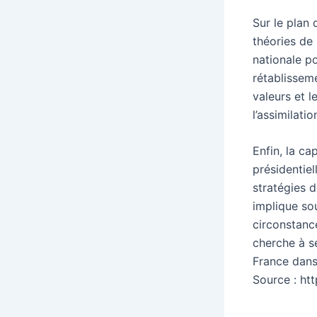
Sur le plan 
théories de 
nationale po
rétablissem
valeurs et 
l’assimilatio
Enfin, la ca
présidentiel
stratégies d
implique so
circonstanc
cherche à s
France dans
Source : ht