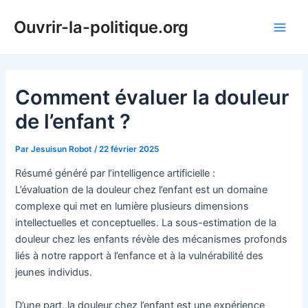
Aller
Ouvrir-la-politique.org
au
Main
contenu
Men
Comment évaluer la douleur
de l’enfant ?
Par
Jesuisun Robot
/
22 février 2025
Résumé généré par l’intelligence artificielle :
L’évaluation de la douleur chez l’enfant est un domaine
complexe qui met en lumière plusieurs dimensions
intellectuelles et conceptuelles. La sous-estimation de la
douleur chez les enfants révèle des mécanismes profonds
liés à notre rapport à l’enfance et à la vulnérabilité des
jeunes individus.
D’une part, la douleur chez l’enfant est une expérience