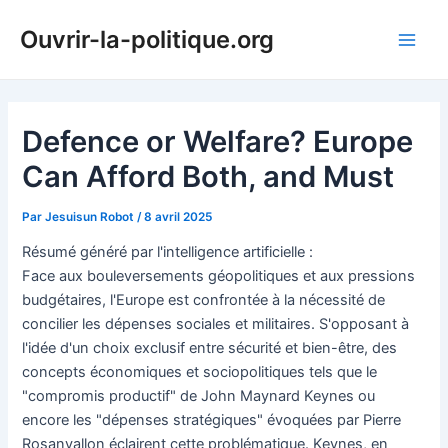
Aller
Ouvrir-la-politique.org
au
Main
contenu
Men
Defence or Welfare? Europe
Can Afford Both, and Must
Par
Jesuisun Robot
/
8 avril 2025
Résumé généré par l'intelligence artificielle :
Face aux bouleversements géopolitiques et aux pressions
budgétaires, l'Europe est confrontée à la nécessité de
concilier les dépenses sociales et militaires. S'opposant à
l'idée d'un choix exclusif entre sécurité et bien-être, des
concepts économiques et sociopolitiques tels que le
"compromis productif" de John Maynard Keynes ou
encore les "dépenses stratégiques" évoquées par Pierre
Rosanvallon éclairent cette problématique. Keynes, en