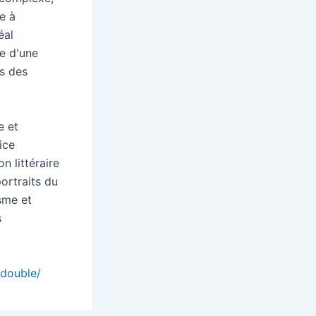
e à
éal
e d'une
es des
e et
ice
n littéraire
ortraits du
isme et
s
-double/