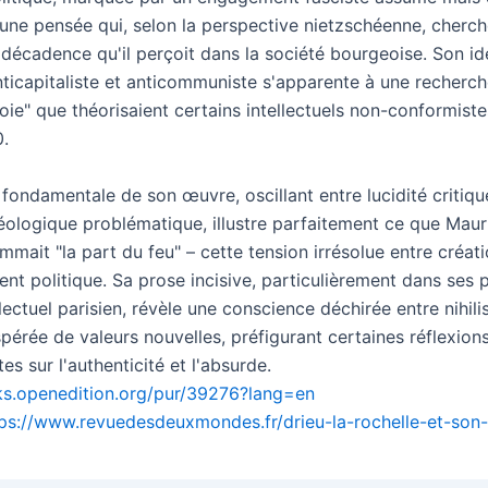
une pensée qui, selon la perspective nietzschéenne, cherch
 décadence qu'il perçoit dans la société bourgeoise. Son id
ticapitaliste et anticommuniste s'apparente à une recherch
oie" que théorisaient certains intellectuels non-conformist
.
fondamentale de son œuvre, oscillant entre lucidité critiqu
éologique problématique, illustre parfaitement ce que Maur
mait "la part du feu" – cette tension irrésolue entre créatio
t politique. Sa prose incisive, particulièrement dans ses p
ectuel parisien, révèle une conscience déchirée entre nihil
pérée de valeurs nouvelles, préfigurant certaines réflexion
tes sur l'authenticité et l'absurde.
ks.openedition.org/pur/39276?lang=en
tps://www.revuedesdeuxmondes.fr/drieu-la-rochelle-et-son