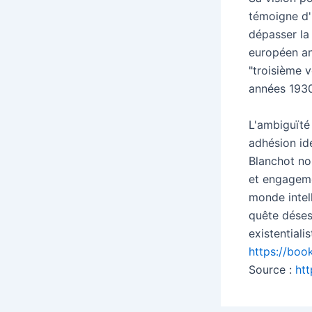
témoigne d'
dépasser la
européen an
"troisième v
années 1930
L'ambiguïté 
adhésion id
Blanchot nom
et engagemen
monde intell
quête déses
existentialis
https://boo
Source :
ht