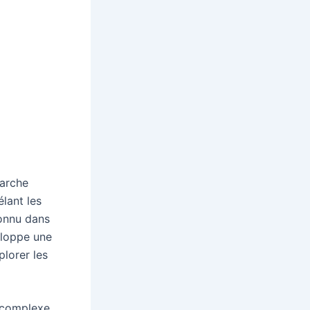
marche
élant les
onnu dans
eloppe une
plorer les
 complexe,