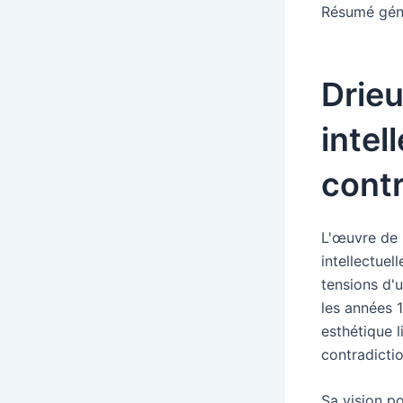
Résumé génér
Drieu
intel
cont
L'œuvre de 
intellectuel
tensions d'
les années 
esthétique l
contradictio
Sa vision p