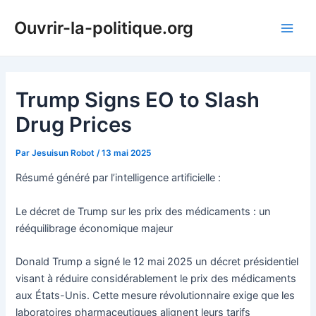
Aller
Ouvrir-la-politique.org
au
Main
contenu
Men
Trump Signs EO to Slash
Drug Prices
Par
Jesuisun Robot
/
13 mai 2025
Résumé généré par l’intelligence artificielle :
Le décret de Trump sur les prix des médicaments : un
rééquilibrage économique majeur
Donald Trump a signé le 12 mai 2025 un décret présidentiel
visant à réduire considérablement le prix des médicaments
aux États-Unis. Cette mesure révolutionnaire exige que les
laboratoires pharmaceutiques alignent leurs tarifs