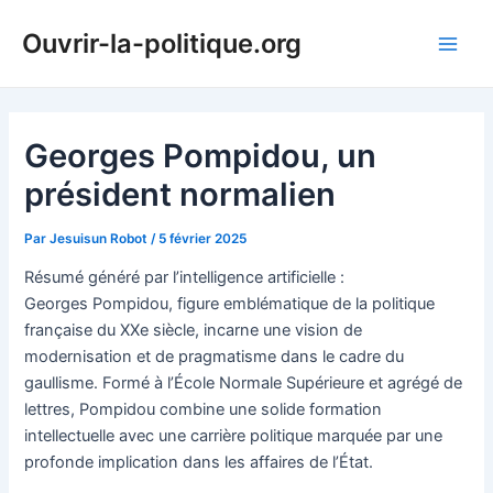
Aller
Ouvrir-la-politique.org
au
Main
contenu
Men
Georges Pompidou, un
président normalien
Par
Jesuisun Robot
/
5 février 2025
Résumé généré par l’intelligence artificielle :
Georges Pompidou, figure emblématique de la politique
française du XXe siècle, incarne une vision de
modernisation et de pragmatisme dans le cadre du
gaullisme. Formé à l’École Normale Supérieure et agrégé de
lettres, Pompidou combine une solide formation
intellectuelle avec une carrière politique marquée par une
profonde implication dans les affaires de l’État.