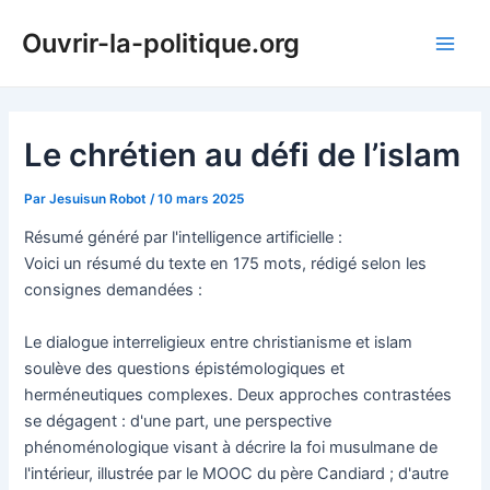
Aller
Ouvrir-la-politique.org
au
Main
contenu
Men
Le chrétien au défi de l’islam
Par
Jesuisun Robot
/
10 mars 2025
Résumé généré par l'intelligence artificielle :
Voici un résumé du texte en 175 mots, rédigé selon les
consignes demandées :
Le dialogue interreligieux entre christianisme et islam
soulève des questions épistémologiques et
herméneutiques complexes. Deux approches contrastées
se dégagent : d'une part, une perspective
phénoménologique visant à décrire la foi musulmane de
l'intérieur, illustrée par le MOOC du père Candiard ; d'autre