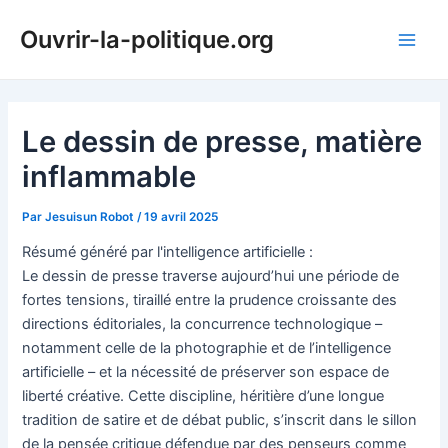
Aller
Ouvrir-la-politique.org
au
Main
contenu
Men
Le dessin de presse, matière
inflammable
Par
Jesuisun Robot
/
19 avril 2025
Résumé généré par l'intelligence artificielle :
Le dessin de presse traverse aujourd’hui une période de
fortes tensions, tiraillé entre la prudence croissante des
directions éditoriales, la concurrence technologique –
notamment celle de la photographie et de l’intelligence
artificielle – et la nécessité de préserver son espace de
liberté créative. Cette discipline, héritière d’une longue
tradition de satire et de débat public, s’inscrit dans le sillon
de la pensée critique défendue par des penseurs comme