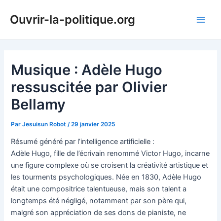
Aller
Ouvrir-la-politique.org
au
Main
contenu
Men
Musique : Adèle Hugo
ressuscitée par Olivier
Bellamy
Par
Jesuisun Robot
/
29 janvier 2025
Résumé généré par l’intelligence artificielle :
Adèle Hugo, fille de l’écrivain renommé Victor Hugo, incarne
une figure complexe où se croisent la créativité artistique et
les tourments psychologiques. Née en 1830, Adèle Hugo
était une compositrice talentueuse, mais son talent a
longtemps été négligé, notamment par son père qui,
malgré son appréciation de ses dons de pianiste, ne