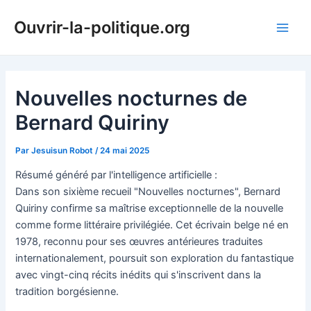
Aller
Ouvrir-la-politique.org
au
Main
contenu
Men
Nouvelles nocturnes de
Bernard Quiriny
Par
Jesuisun Robot
/
24 mai 2025
Résumé généré par l'intelligence artificielle :
Dans son sixième recueil "Nouvelles nocturnes", Bernard
Quiriny confirme sa maîtrise exceptionnelle de la nouvelle
comme forme littéraire privilégiée. Cet écrivain belge né en
1978, reconnu pour ses œuvres antérieures traduites
internationalement, poursuit son exploration du fantastique
avec vingt-cinq récits inédits qui s'inscrivent dans la
tradition borgésienne.