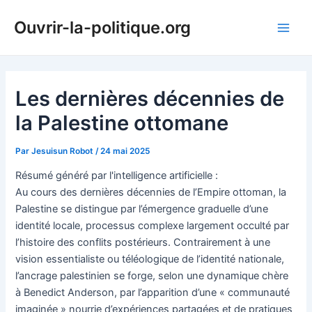
Aller
Ouvrir-la-politique.org
au
Main
contenu
Men
Les dernières décennies de
la Palestine ottomane
Par
Jesuisun Robot
/
24 mai 2025
Résumé généré par l'intelligence artificielle :
Au cours des dernières décennies de l’Empire ottoman, la
Palestine se distingue par l’émergence graduelle d’une
identité locale, processus complexe largement occulté par
l’histoire des conflits postérieurs. Contrairement à une
vision essentialiste ou téléologique de l’identité nationale,
l’ancrage palestinien se forge, selon une dynamique chère
à Benedict Anderson, par l’apparition d’une « communauté
imaginée » nourrie d’expériences partagées et de pratiques