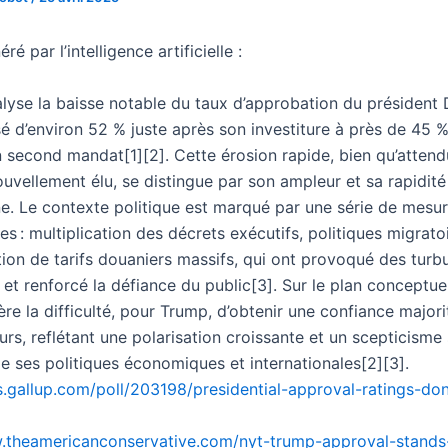
é par l’intelligence artificielle :
alyse la baisse notable du taux d’approbation du président
é d’environ 52 % juste après son investiture à près de 45 
n second mandat[1][2]. Cette érosion rapide, bien qu’atten
uvellement élu, se distingue par son ampleur et sa rapidité
e. Le contexte politique est marqué par une série de mesu
s : multiplication des décrets exécutifs, politiques migratoi
ation de tarifs douaniers massifs, qui ont provoqué des turb
et renforcé la défiance du public[3]. Sur le plan conceptuel,
re la difficulté, pour Trump, d’obtenir une confiance majorit
rs, reflétant une polarisation croissante et un scepticisme 
 de ses politiques économiques et internationales[2][3].
s.gallup.com/poll/203198/presidential-approval-ratings-do
.theamericanconservative.com/nyt-trump-approval-stands