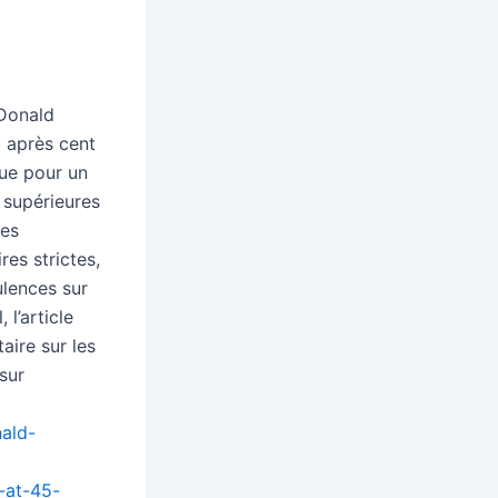
 Donald
% après cent
due pour un
 supérieures
res
res strictes,
ulences sur
 l’article
aire sur les
sur
nald-
-at-45-