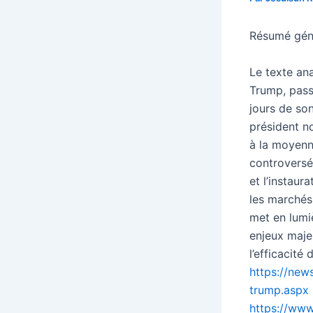
Résumé génér
Le texte an
Trump, pass
jours de so
président no
à la moyenn
controversée
et l’instaur
les marchés 
met en lumiè
enjeux majeu
l’efficacité
https://new
trump.aspx
https://www