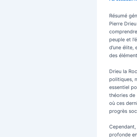
Résumé génér
Pierre Drieu
comprendre l
peuple et l’
d’une élite,
des éléments
Drieu la Ro
politiques, 
essentiel po
théories de 
où ces dern
progrès soci
Cependant, 
profonde ent