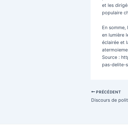
et les diri
populaire c
En somme, le
en lumière l
éclairée et 
atermoiemen
Source : ht
pas-delite-
Navigation
PRÉCÉDENT
des
articles