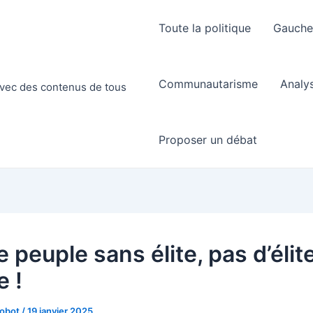
Toute la politique
Gauch
Communautarisme
Analy
 avec des contenus de tous
Proposer un débat
 peuple sans élite, pas d’élit
e !
Robot
/
19 janvier 2025