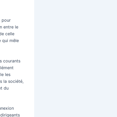
s pour
n entre le
de celle
e qui mêle
rs courants
 élément
le les
s la société,
et du
nnexion
 dirigeants