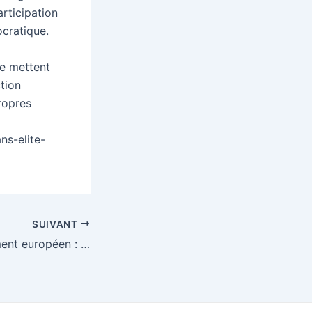
rticipation
ocratique.
te mettent
ction
propres
ns-elite-
SUIVANT
[TRIBUNE] Parlement européen : l’anglais étouffe la voix des peuples