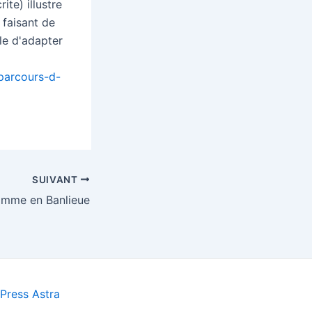
ite) illustre
 faisant de
le d'adapter
-parcours-d-
SUIVANT
mme en Banlieue
ress Astra