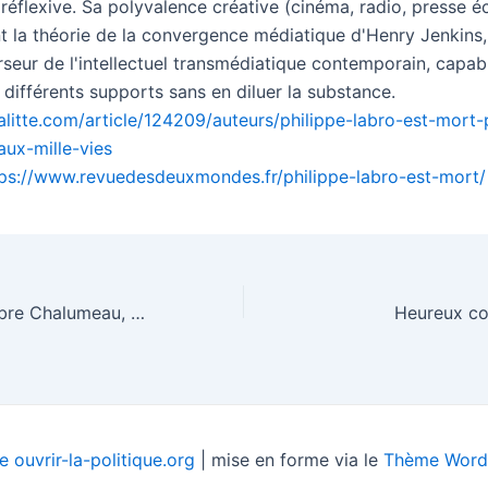
 réflexive. Sa polyvalence créative (cinéma, radio, presse écr
t la théorie de la convergence médiatique d'Henry Jenkins,
rseur de l'intellectuel transmédiatique contemporain, capab
différents supports sans en diluer la substance.
ualitte.com/article/124209/auteurs/philippe-labro-est-mort
ux-mille-vies
tps://www.revuedesdeuxmondes.fr/philippe-labro-est-mort/
Les vivants d’Ambre Chalumeau, étincelle ou feu de paille ?
Heureux co
 ouvrir-la-politique.org
| mise en forme via le
Thème WordP