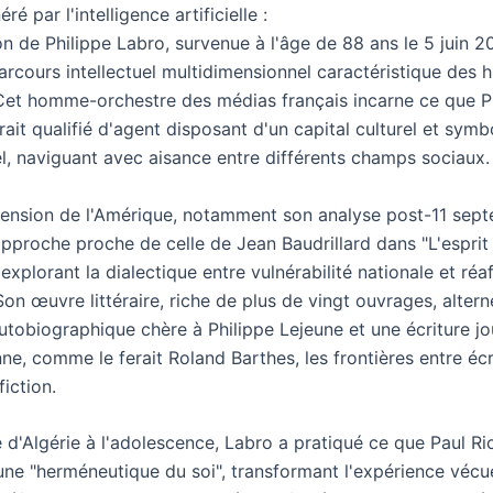
é par l'intelligence artificielle :
on de Philippe Labro, survenue à l'âge de 88 ans le 5 juin 
parcours intellectuel multidimensionnel caractéristique des
et homme-orchestre des médias français incarne ce que P
ait qualifié d'agent disposant d'un capital culturel et symb
l, naviguant avec aisance entre différents champs sociaux.
nsion de l'Amérique, notamment son analyse post-11 sept
approche proche de celle de Jean Baudrillard dans "L'esprit
 explorant la dialectique entre vulnérabilité nationale et réa
 Son œuvre littéraire, riche de plus de vingt ouvrages, altern
tobiographique chère à Philippe Lejeune et une écriture jo
ne, comme le ferait Roland Barthes, les frontières entre écr
fiction.
e d'Algérie à l'adolescence, Labro a pratiqué ce que Paul R
ne "herméneutique du soi", transformant l'expérience vécu