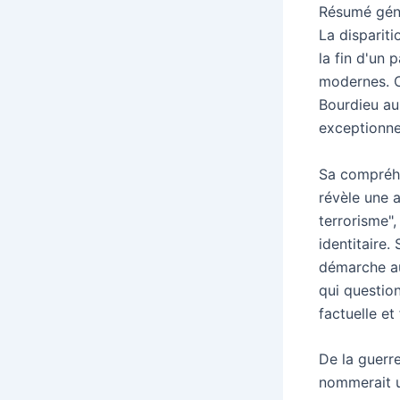
Résumé génér
La dispariti
la fin d'un 
modernes. C
Bourdieu aur
exceptionne
Sa compréhe
révèle une 
terrorisme",
identitaire.
démarche au
qui question
factuelle et 
De la guerr
nommerait u