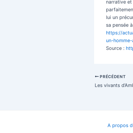
narrative et
parfaitemen
lui un précu
sa pensée à 
https://act
un-homme-a
Source :
ht
Navigation
PRÉCÉDENT
des
articles
A propos de