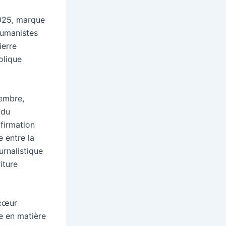
2025, marque
 humanistes
ierre
olique
embre,
 du
ffirmation
e entre la
urnalistique
iture
icœur
e en matière