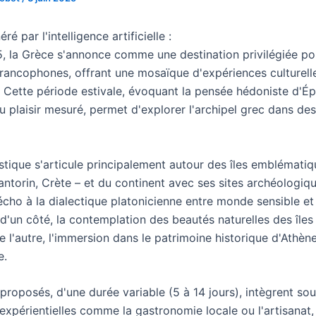
é par l'intelligence artificielle :
5, la Grèce s'annonce comme une destination privilégiée po
rancophones, offrant une mosaïque d'expériences culturell
 Cette période estivale, évoquant la pensée hédoniste d'Épi
u plaisir mesuré, permet d'explorer l'archipel grec dans de
istique s'articule principalement autour des îles emblématiq
ntorin, Crète – et du continent avec ses sites archéologiqu
t écho à la dialectique platonicienne entre monde sensible 
 : d'un côté, la contemplation des beautés naturelles des île
e l'autre, l'immersion dans le patrimoine historique d'Athèn
e.
 proposés, d'une durée variable (5 à 14 jours), intègrent so
expérientielles comme la gastronomie locale ou l'artisanat,