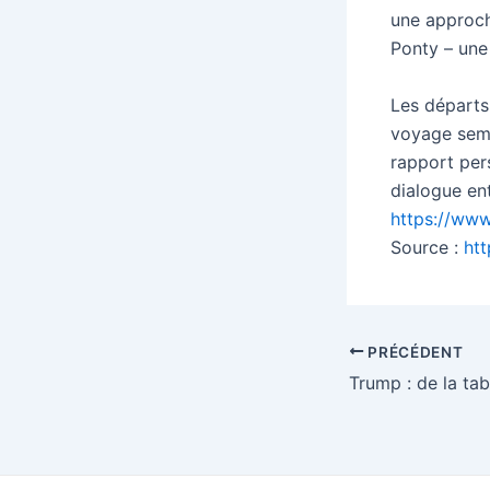
une approch
Ponty – une
Les départs
voyage semi
rapport pers
dialogue ent
https://www
Source :
htt
Navigation
PRÉCÉDENT
des
articles