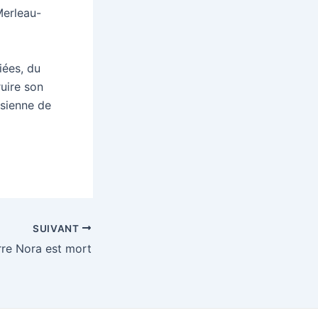
Merleau-
iées, du
uire son
ssienne de
SUIVANT
erre Nora est mort