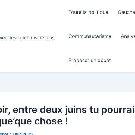
Toute la politique
Gauch
Communautarisme
Analy
 avec des contenus de tous
Proposer un débat
ir, entre deux juins tu pourra
que’que chose !
Robot
/
3 juin 2025