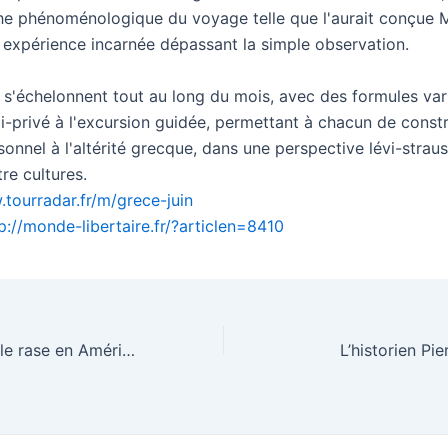
e phénoménologique du voyage telle que l'aurait conçue 
 expérience incarnée dépassant la simple observation.
 s'échelonnent tout au long du mois, avec des formules var
-privé à l'excursion guidée, permettant à chacun de constr
onnel à l'altérité grecque, dans une perspective lévi-strau
re cultures.
.tourradar.fr/m/grece-juin
p://monde-libertaire.fr/?articlen=8410
Trump : de la table rase en Amérique
L’historien Pi