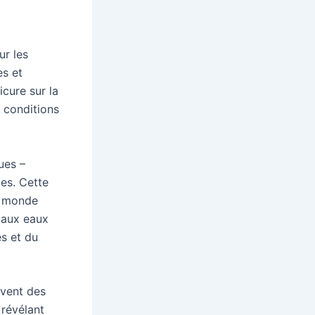
ur les
es et
cure sur la
s conditions
ues –
es. Cette
et monde
s aux eaux
es et du
uvent des
 révélant