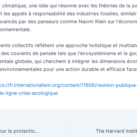
climatique, une idée qui résonne avec les théories de la ju
t les appels à responsabilité des industries fossiles, similai
vancés par des penseurs comme Naomi Klein sur l'économi
ironnementale.
ts collectifs reflètent une approche holistique et multilat
r des courants de pensée tels que l'écosystémisme et la g
ntale globale, qui cherchent à intégrer les dimensions éc
environnementales pour une action durable et efficace face 
ps://fr.internationalism.org/content/11606/reunion-publique
le-ligne-crise-ecologique
Appel de Paris pour la protection du peuple palestinien