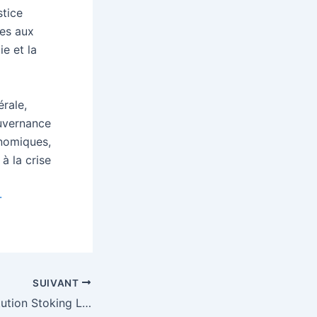
stice
res aux
e et la
érale,
ouvernance
onomiques,
à la crise
-
SUIVANT
The Harvard Institution Stoking Left-Wing Media Bias