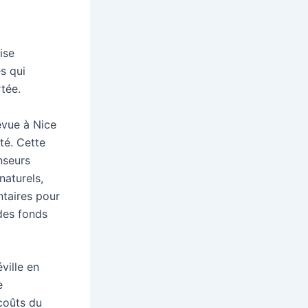
ise
s qui
tée.
évue à Nice
ité. Cette
nseurs
naturels,
ntaires pour
 des fonds
ville en
e
coûts du