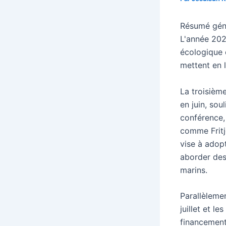
Résumé génér
L'année 202
écologique 
mettent en 
La troisièm
en juin, sou
conférence,
comme Fritj
vise à adopt
aborder des 
marins.
Parallèleme
juillet et l
financement