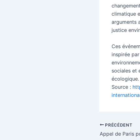
changement 
climatique e
arguments a
justice env
Ces événemen
inspirée pa
environneme
sociales et 
écologique.
Source :
htt
internationa
Navigation
PRÉCÉDENT
des