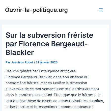
Aller
Ouvrir-la-politique.org
au
Main
contenu
Men
Sur la subversion frériste
par Florence Bergeaud-
Blackler
Par
Jesuisun Robot
/
31 janvier 2025
Résumé généré par l’intelligence artificielle :
Florence Bergeaud-Blackler, dans son analyse du
phénomène frériste, met en lumière la dimension
subversive de ce mouvement islamiste, particulièrement
dans le contexte occidental. Elle argue que le frérisme, en
tant que synthèse de divers courants revivalistes sunnites,
utilise la haine et le ressentiment comme moteurs de