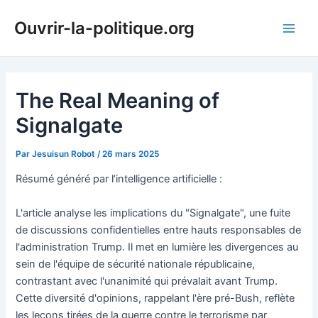
Aller
Ouvrir-la-politique.org
au
Main
contenu
Men
The Real Meaning of
Signalgate
Par
Jesuisun Robot
/
26 mars 2025
Résumé généré par l’intelligence artificielle :
L'article analyse les implications du "Signalgate", une fuite
de discussions confidentielles entre hauts responsables de
l'administration Trump. Il met en lumière les divergences au
sein de l'équipe de sécurité nationale républicaine,
contrastant avec l'unanimité qui prévalait avant Trump.
Cette diversité d'opinions, rappelant l'ère pré-Bush, reflète
les leçons tirées de la guerre contre le terrorisme par