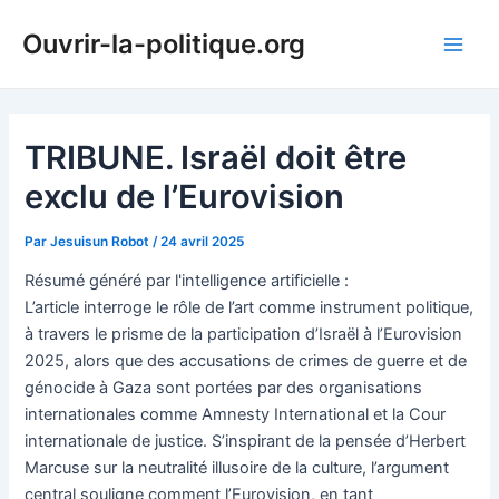
Aller
Ouvrir-la-politique.org
au
Main
contenu
Men
TRIBUNE. Israël doit être
exclu de l’Eurovision
Par
Jesuisun Robot
/
24 avril 2025
Résumé généré par l'intelligence artificielle :
L’article interroge le rôle de l’art comme instrument politique,
à travers le prisme de la participation d’Israël à l’Eurovision
2025, alors que des accusations de crimes de guerre et de
génocide à Gaza sont portées par des organisations
internationales comme Amnesty International et la Cour
internationale de justice. S’inspirant de la pensée d’Herbert
Marcuse sur la neutralité illusoire de la culture, l’argument
central souligne comment l’Eurovision, en tant