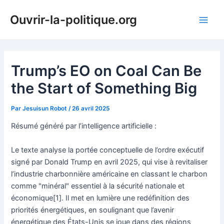
Aller
Ouvrir-la-politique.org
au
Main
contenu
Men
Trump’s EO on Coal Can Be
the Start of Something Big
Par
Jesuisun Robot
/
26 avril 2025
Résumé généré par l’intelligence artificielle :
Le texte analyse la portée conceptuelle de l’ordre exécutif
signé par Donald Trump en avril 2025, qui vise à revitaliser
l’industrie charbonnière américaine en classant le charbon
comme "minéral" essentiel à la sécurité nationale et
économique[1]. Il met en lumière une redéfinition des
priorités énergétiques, en soulignant que l’avenir
énergétique des États-Unis se joue dans des régions