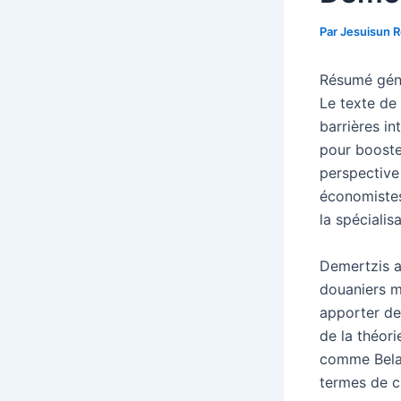
Par
Jesuisun 
Résumé génér
Le texte de
barrières i
pour booste
perspective 
économistes
la spécialis
Demertzis a
douaniers mo
apporter des
de la théor
comme Bela 
termes de c