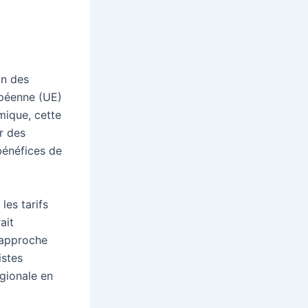
on des
opéenne (UE)
mique, cette
r des
bénéfices de
es tarifs
ait
 rapproche
istes
gionale en