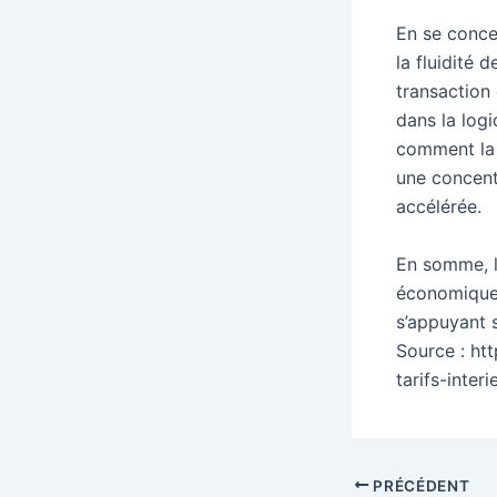
En se concen
la fluidité
transaction 
dans la log
comment la 
une concent
accélérée.
En somme, l
économique 
s’appuyant 
Source : htt
tarifs-inte
Navigation
PRÉCÉDENT