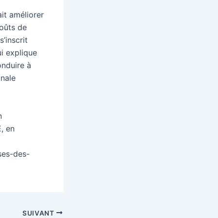
ait améliorer
coûts de
’inscrit
i explique
onduire à
onale
n
, en
ises-des-
SUIVANT