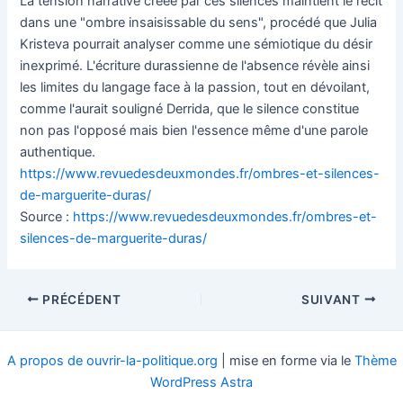
La tension narrative créée par ces silences maintient le récit
dans une "ombre insaisissable du sens", procédé que Julia
Kristeva pourrait analyser comme une sémiotique du désir
inexprimé. L'écriture durassienne de l'absence révèle ainsi
les limites du langage face à la passion, tout en dévoilant,
comme l'aurait souligné Derrida, que le silence constitue
non pas l'opposé mais bien l'essence même d'une parole
authentique.
https://www.revuedesdeuxmondes.fr/ombres-et-silences-
de-marguerite-duras/
Source :
https://www.revuedesdeuxmondes.fr/ombres-et-
silences-de-marguerite-duras/
Navigation
PRÉCÉDENT
SUIVANT
des
articles
A propos de ouvrir-la-politique.org
| mise en forme via le
Thème
WordPress Astra