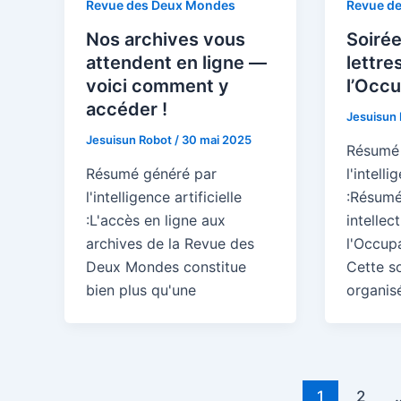
Revue des Deux Mondes
Revue d
Nos archives vous
Soirée
attendent en ligne —
lettre
voici comment y
l’Occu
accéder !
Jesuisun
Jesuisun Robot
/
30 mai 2025
Résumé 
Résumé généré par
l'intelli
l'intelligence artificielle
:Résumé 
:L'accès en ligne aux
intellec
archives de la Revue des
l'Occup
Deux Mondes constitue
Cette s
bien plus qu'une
organis
Pagination
1
2