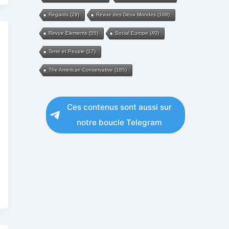
Regards
(29)
Revue des Deux Mondes
(168)
Revue Elements
(55)
Social Europe
(40)
Terre et Peuple
(17)
The American Conservative
(185)
Ces contenus sont aussi sur
notre boucle Telegram