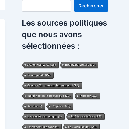
Rechercher
Rechercher
Les sources politiques
que nous avons
sélectionnées :
Action Française
(28)
Boulevard Voltaire
(35)
Contrepoints
(27)
Courant Communiste International
(83)
Indigènes de la République
(28)
Inprecor
(21)
Jacobin
(2)
L'Opinion
(43)
La pensée écologique
(1)
La Vie des idées
(187)
Le Monde Libertaire
(6)
Le Salon Beige
(129)