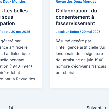
es Deux Mondes
Revue des Deux Mondes
 : Les belles-
Collaboration : du
s sous
consentement à
pation
l’asservissement
 Robot
/
30 mai 2025
Jesuisun Robot
/
29 mai 2025
généré par
Résumé généré par
gence artificielle
l'intelligence artificielle :Au
: La dialectique
lendemain de la signature
tuelle pendant
de l’armistice de juin 1940,
ation (1940-1944)
nombre d’écrivains français
oirée-débat
ont choisi
ée par la Revue des
…
14
Suivant
→