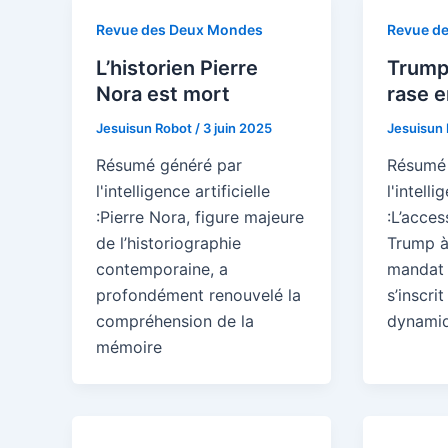
Revue des Deux Mondes
Revue d
L’historien Pierre
Trump 
Nora est mort
rase 
Jesuisun Robot
/
3 juin 2025
Jesuisun
Résumé généré par
Résumé 
l'intelligence artificielle
l'intelli
:Pierre Nora, figure majeure
:L’acce
de l’historiographie
Trump à
contemporaine, a
mandat 
profondément renouvelé la
s’inscri
compréhension de la
dynamiq
mémoire