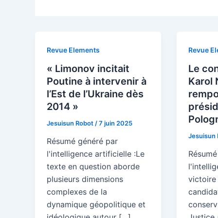
Revue Elements
Revue E
« Limonov incitait
Le co
Poutine à intervenir à
Karol
l’Est de l’Ukraine dès
rempor
2014 »
présid
Polog
Jesuisun Robot
/
7 juin 2025
Jesuisun
Résumé généré par
l'intelligence artificielle :Le
Résumé 
texte en question aborde
l'intelli
plusieurs dimensions
victoire
complexes de la
candida
dynamique géopolitique et
conserv
idéologique autour […]
Justice 