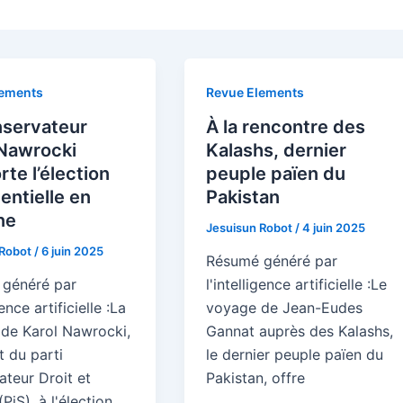
lements
Revue Elements
nservateur
À la rencontre des
 Nawrocki
Kalashs, dernier
te l’élection
peuple païen du
entielle en
Pakistan
ne
Jesuisun Robot
/
4 juin 2025
 Robot
/
6 juin 2025
Résumé généré par
généré par
l'intelligence artificielle :Le
gence artificielle :La
voyage de Jean-Eudes
 de Karol Nawrocki,
Gannat auprès des Kalashs,
t du parti
le dernier peuple païen du
ateur Droit et
Pakistan, offre
(PiS), à l'élection