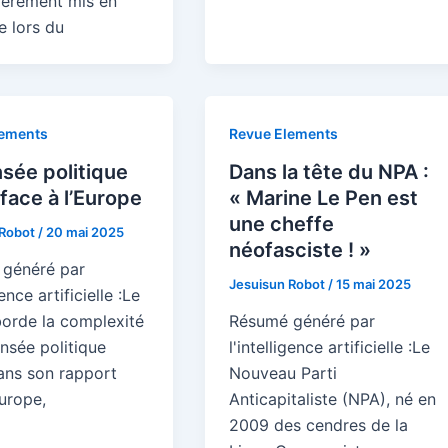
lièrement mis en
e lors du
lements
Revue Elements
sée politique
Dans la tête du NPA :
face à l’Europe
« Marine Le Pen est
une cheffe
 Robot
/
20 mai 2025
néofasciste ! »
généré par
Jesuisun Robot
/
15 mai 2025
gence artificielle :Le
borde la complexité
Résumé généré par
nsée politique
l'intelligence artificielle :Le
ans son rapport
Nouveau Parti
urope,
Anticapitaliste (NPA), né en
2009 des cendres de la