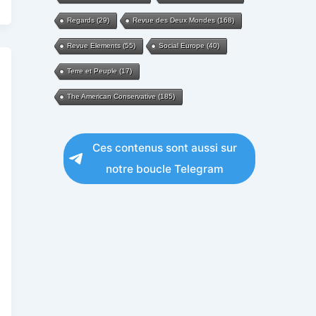
Regards
(29)
Revue des Deux Mondes
(168)
Revue Elements
(55)
Social Europe
(40)
Terre et Peuple
(17)
The American Conservative
(185)
Ces contenus sont aussi sur
notre boucle Telegram