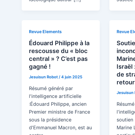
Revue Elements
Revue E
Édouard Philippe à la
Souti
rescousse du « bloc
incond
central » ? C’est pas
Marine
gagné !
Israël
de str
Jesuisun Robot
/
4 juin 2025
retour
Résumé généré par
Jesuisun
l'intelligence artificielle
:Édouard Philippe, ancien
Résumé 
Premier ministre de France
l'intelli
sous la présidence
soutien 
d'Emmanuel Macron, est au
Marine L