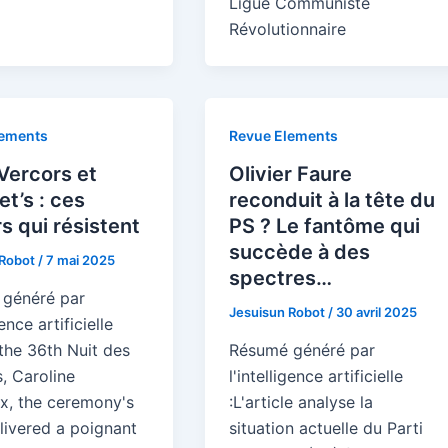
Ligue Communiste
Révolutionnaire
lements
Revue Elements
Vercors et
Olivier Faure
t’s : ces
reconduit à la tête du
s qui résistent
PS ? Le fantôme qui
succède à des
 Robot
/
7 mai 2025
spectres…
généré par
Jesuisun Robot
/
30 avril 2025
gence artificielle
the 36th Nuit des
Résumé généré par
, Caroline
l'intelligence artificielle
x, the ceremony's
:L'article analyse la
livered a poignant
situation actuelle du Parti