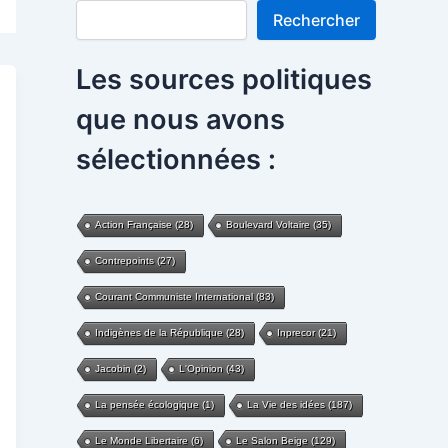
Rechercher
Rechercher
Les sources politiques
que nous avons
sélectionnées :
Action Française
(28)
Boulevard Voltaire
(35)
Contrepoints
(27)
Courant Communiste International
(83)
Indigènes de la République
(28)
Inprecor
(21)
Jacobin
(2)
L'Opinion
(43)
La pensée écologique
(1)
La Vie des idées
(187)
Le Monde Libertaire
(6)
Le Salon Beige
(129)