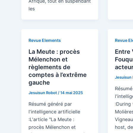
Afrique, tout en suspendant
les
Revue Elements
Revue E
La Meute : procès
Entre 
Mélenchon et
Fouque
règlements de
acteur
comptes à l’extrême
Jesuisun
gauche
Résumé 
Jesuisun Robot
/
14 mai 2025
l'intelli
Résumé généré par
:During 
l'intelligence artificielle
Molières
:L'article "La Meute :
Vigneau
procès Mélenchon et
host, de