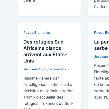
centre
particu
évidenc
Revue Elements
Revue E
Des réfugiés Sud-
La pen
Africains blancs
serbe 
arrivent aux États-
Jesuisun
Unis
Résumé 
Jesuisun Robot
/
20 mai 2025
l'intelli
Résumé généré par
texte a
l'intelligence artificielle :La
de la pe
décision de l’administration
serbe d
Trump d’accueillir des
avec l'E
réfugiés afrikaners du Sud-