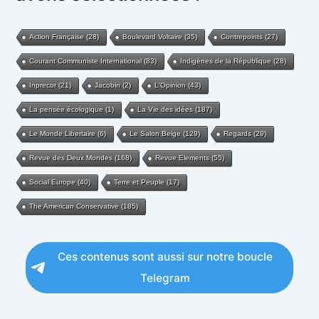
Action Française
(28)
Boulevard Voltaire
(35)
Contrepoints
(27)
Courant Communiste International
(83)
Indigènes de la République
(28)
Inprecor
(21)
Jacobin
(2)
L'Opinion
(43)
La pensée écologique
(1)
La Vie des idées
(187)
Le Monde Libertaire
(6)
Le Salon Beige
(129)
Regards
(29)
Revue des Deux Mondes
(168)
Revue Elements
(55)
Social Europe
(40)
Terre et Peuple
(17)
The American Conservative
(185)
Ces contenus sont aussi sur notre boucle
Telegram