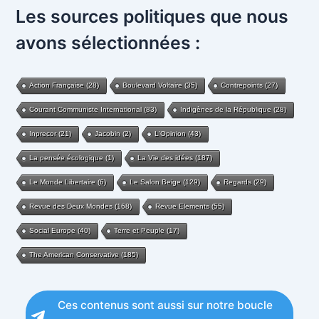
Les sources politiques que nous
avons sélectionnées :
Action Française
(28)
Boulevard Voltaire
(35)
Contrepoints
(27)
Courant Communiste International
(83)
Indigènes de la République
(28)
Inprecor
(21)
Jacobin
(2)
L'Opinion
(43)
La pensée écologique
(1)
La Vie des idées
(187)
Le Monde Libertaire
(6)
Le Salon Beige
(129)
Regards
(29)
Revue des Deux Mondes
(168)
Revue Elements
(55)
Social Europe
(40)
Terre et Peuple
(17)
The American Conservative
(185)
Ces contenus sont aussi sur notre boucle