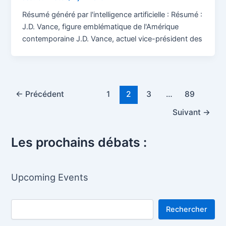
Résumé généré par l'intelligence artificielle : Résumé :
J.D. Vance, figure emblématique de l'Amérique
contemporaine J.D. Vance, actuel vice-président des
Pagination
←
Précédent
1
2
3
…
89
d’article
Suivant
→
Les prochains débats :
Upcoming Events
Rechercher
Rechercher